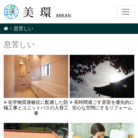
>
息苦しい
息苦しい
化学物質過敏症に配慮した防
長時間過ごす居室を優先的に
蟻工事とユニットバスの入替工
安心な空間にするリフォーム
事