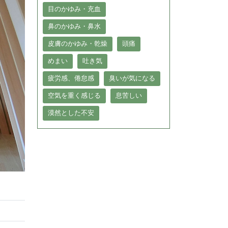
目のかゆみ・充血
鼻のかゆみ・鼻水
皮膚のかゆみ・乾燥
頭痛
めまい
吐き気
疲労感、倦怠感
臭いが気になる
空気を重く感じる
息苦しい
漠然とした不安