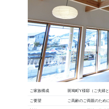
ご家族構成
斑鳩町Y様邸（ご夫婦
ご要望
ご高齢のご両親のため