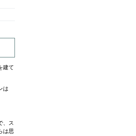
を建て
ンは
で、ス
らは思