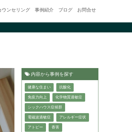
カウンセリング
事例紹介
ブログ
お問合せ
内容から事例を探す
健康な住まい
抗酸化
免疫力向上
化学物質過敏症
シックハウス症候群
電磁波過敏症
アレルギー症状
アトピー
香害